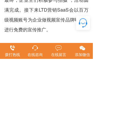
满完成。接下来LTD营销SaaS会以百万
级视频账号为企业做视频宣传品牌曝光，
进行免费的宣传推广。
如果您也想参与免费宣传推广活动，可以
拨打热线
在线咨询
在线留言
添加微信
点击这里
报名（
https://m.ltd.com/qyxc
）
或扫描下方二维码进行报名。