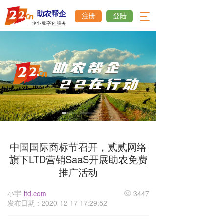
助农帮企
T
注册
登陆
企业数字化服务
o
g
g
l
e
n
a
v
i
g
a
t
i
中国国际商标节召开，贰贰网络
o
旗下LTD营销SaaS开展助农免费
n
推广活动
小宇
ltd.com
3447
发布日期：2020-12-17 17:29:52