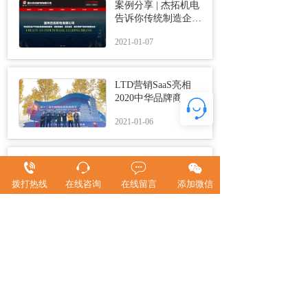
案例分享 | 杰拓机电
告诉你传统制造企业
如何借助官网社交化
2021-01-07
实现toB营销获客
LTD营销SaaS亮相
2020中华品牌商标博
览会，助力筑建品牌
2021-01-06
未来
企业多渠道获客难在
哪里？
拨打热线
在线咨询
在线留言
添加微信
2021-01-06
条件限制下，中小微
企业如何表达差异
化，成为最了不起的
2021-01-06
小企业？