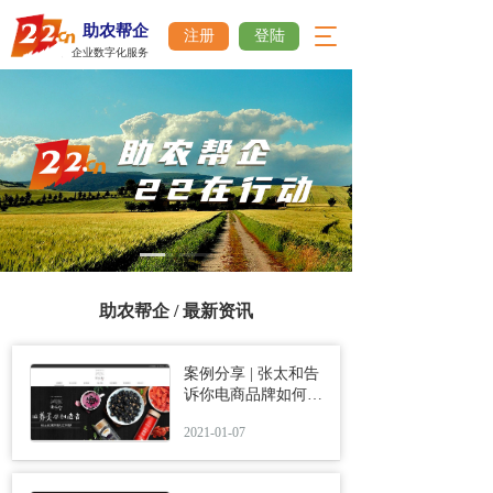
助农帮企
T
注册
登陆
企业数字化服务
o
g
g
l
e
n
a
v
i
g
a
t
助农帮企 / 最新资讯
i
o
n
案例分享 | 张太和告
诉你电商品牌如何以
官网私域为基础进行
2021-01-07
全网品牌营销